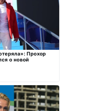
отеряла»: Прохор
ся о новой