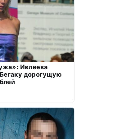
мужа»: Ивлеева
 Бегаку дорогущую
ублей