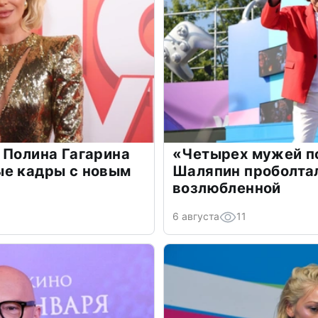
 Полина Гагарина
«Четырех мужей п
ые кадры с новым
Шаляпин проболтал
возлюбленной
6 августа
11