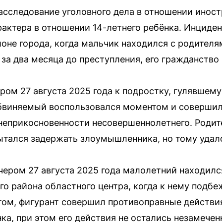
асследование уголовного дела в отношении инос
рактера в отношении 14-летнего ребёнка. Инциден
йоне города, когда мальчик находился с родител
 за два месяца до преступления, его гражданство
ром 27 августа 2025 года к подростку, гулявшему
бвиняемый воспользовался моментом и соверши
неприкосновенности несовершеннолетнего. Роди
ытался задержать злоумышленника, но тому удал
чером 27 августа 2025 года малолетний находилс
го района областного центра, когда к нему подб
ом, фигурант совершил противоправные действи
ка, при этом его действия не остались незамече