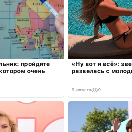
льник: пройдите
«Ну вот и всё»: з
 котором очень
развелась с моло
6 августа
9