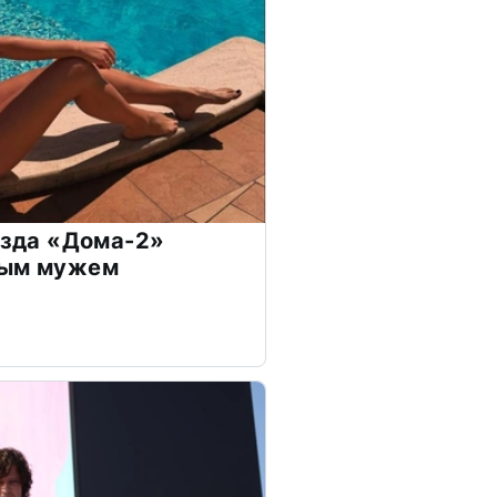
везда «Дома-2»
дым мужем