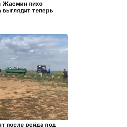
а Жасмин лихо
а выглядит теперь
т после рейда под