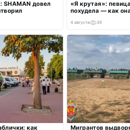
: SHAMAN довел
«Я крутая»: певиц
атворил
похудела — как он
4 августа
39
аблички: как
Мигрантов выдворя