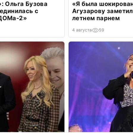
: Ольга Бузова
«Я была шокирова
оединилась с
Агузарову заметил
«ДОМа-2»
летнем парнем
4 августа
59