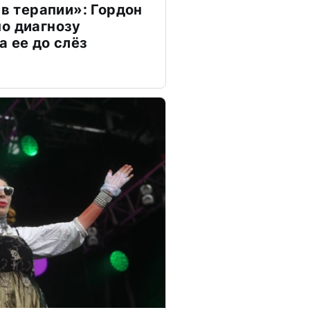
 в терапии»: Гордон
о диагнозу
а ее до слёз