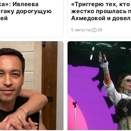
жа»: Ивлеева
«Триггерю тех, кто
егаку дорогущую
жестко прошлась п
лей
Ахмедовой и довел
5 августа
29