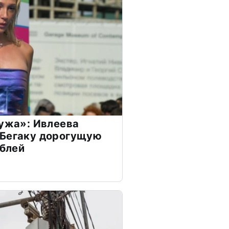
мужа»: Ивлеева
 Бегаку дорогущую
ублей