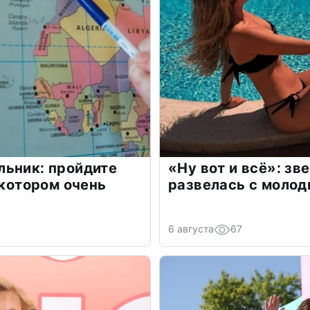
льник: пройдите
«Ну вот и всё»: з
 котором очень
развелась с моло
6 августа
67