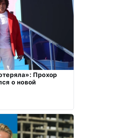
отеряла»: Прохор
ся о новой