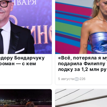
едору Бондарчуку
«Всё, потеряла я 
роман — с кем
подарила Филиппу
лодку за 1,2 млн р
5 августа
226