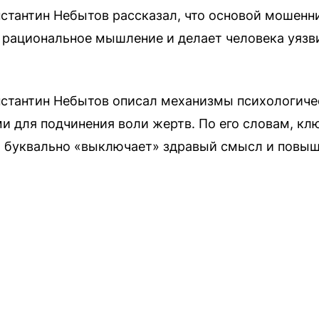
стантин Небытов рассказал, что основой мошенн
т рациональное мышление и делает человека уяз
стантин Небытов описал механизмы психологиче
для подчинения воли жертв. По его словам, кл
й буквально «выключает» здравый смысл и повы