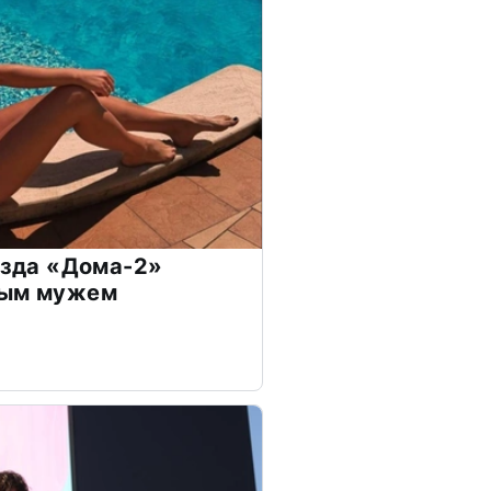
везда «Дома-2»
дым мужем