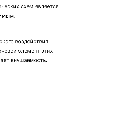
ических схем является
вимым.
ского воздействия,
ючевой элемент этих
шает внушаемость.