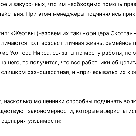
е и закусочных, что им необходимо помочь прав
действия. При этом менеджеры подчинялись прик
ил: «Жертвы (назовем их так) «офицера Скотта»
тличаются пол, возраст, личная жизнь, семейное
роме Уолтера Никса, связаны по месту работы, но 
на него, то получится, что все работники общеп
 слишком разношерстная, и «причесывать» их к о
, насколько мошенники способны подчинять вол
уществуют закономерности, которые аферисты ис
 сценария уязвимости: