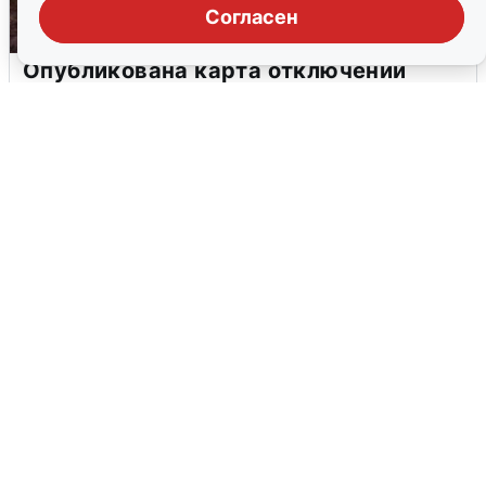
Согласен
Опубликована карта отключений
воды в Воронеже
6 августа
0