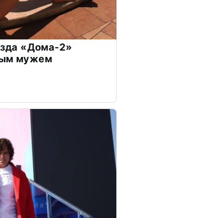
везда «Дома-2»
дым мужем