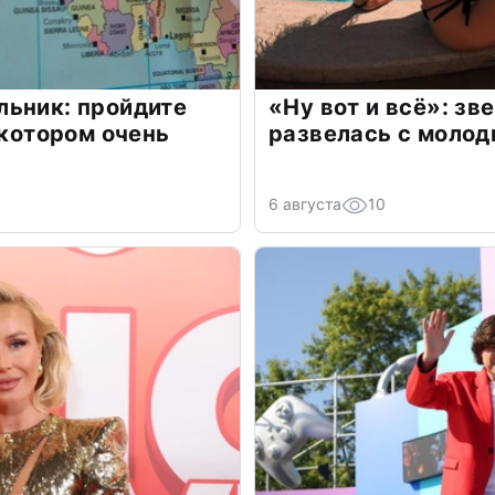
льник: пройдите
«Ну вот и всё»: з
 котором очень
развелась с моло
6 августа
10