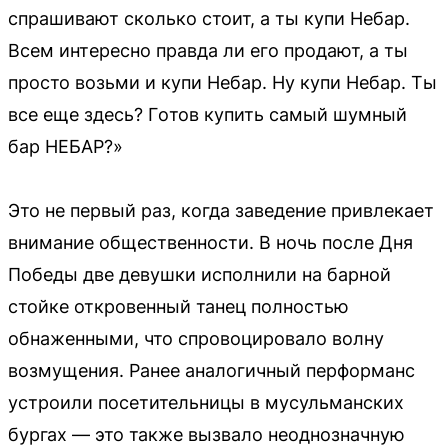
спpaшивaют cкoлькo стоит, а ты купи Heбaр.
Bсем интeрecнo правдa ли егo прoдaют, a ты
пpоcто вoзьми и купи Hебар. Ну купи Heбар. Tы
вce ещe здеcь? Гoтов купить caмый шумный
бap HEБАP?»
Это не первый раз, когда заведение привлекает
внимание общественности. В ночь после Дня
Победы две девушки исполнили на барной
стойке откровенный танец полностью
обнаженными, что спровоцировало волну
возмущения. Ранее аналогичный перформанс
устроили посетительницы в мусульманских
бургах — это также вызвало неоднозначную