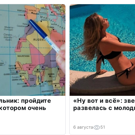
льник: пройдите
«Ну вот и всё»: з
 котором очень
развелась с моло
6 августа
51