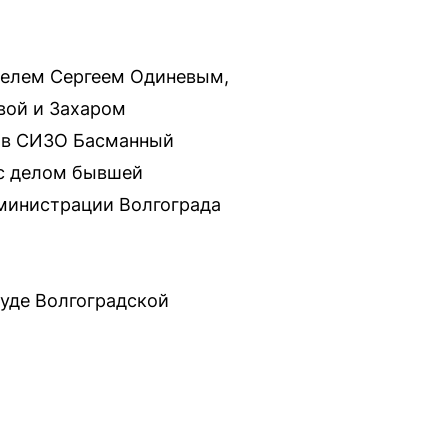
телем Сергеем Одиневым,
вой и Захаром
л в СИЗО Басманный
 с делом бывшей
министрации Волгограда
суде Волгоградской