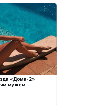
везда «Дома-2»
дым мужем