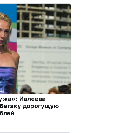
мужа»: Ивлеева
 Бегаку дорогущую
ублей