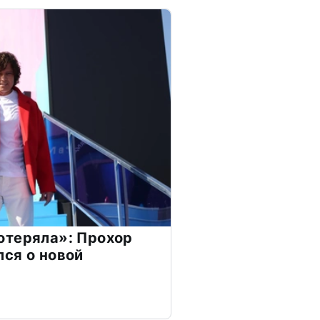
отеряла»: Прохор
ся о новой