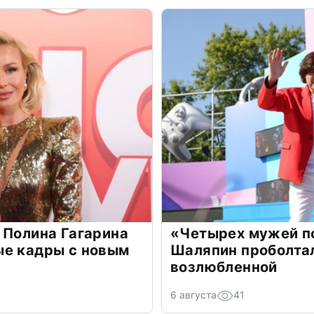
 Полина Гагарина
«Четырех мужей п
ые кадры с новым
Шаляпин проболтал
возлюбленной
6 августа
41