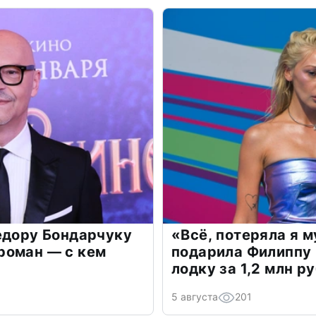
едору Бондарчуку
«Всё, потеряла я 
роман — с кем
подарила Филиппу
лодку за 1,2 млн р
5 августа
201