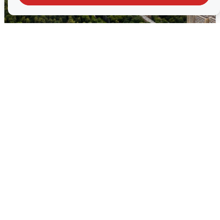
Москвичи услышали грохот, похожий
на взрыв
7 августа
0