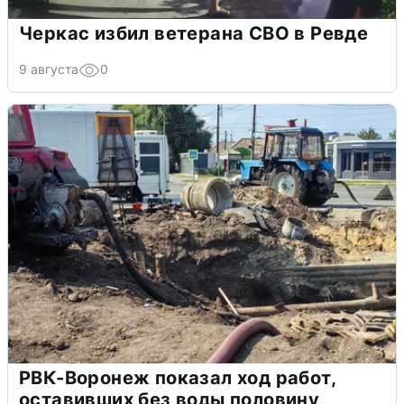
Черкас избил ветерана СВО в Ревде
9 августа
0
РВК-Воронеж показал ход работ,
оставивших без воды половину