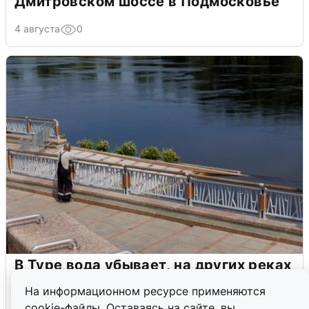
Дмитровском шоссе в Подмосковье
4 августа
0
В Туре вода убывает, на других реках
области прибывает
На информационном ресурсе применяются
cookie-файлы. Оставаясь на сайте, вы
4 августа
0