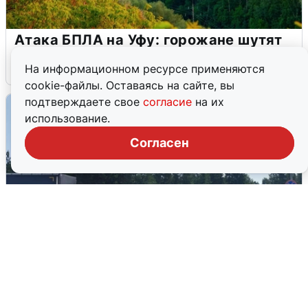
Атака БПЛА на Уфу: горожане шутят
5 августа
0
На информационном ресурсе применяются
cookie-файлы. Оставаясь на сайте, вы
подтверждаете свое
согласие
на их
использование.
Согласен
Склад Wildberries в Екатеринбурге