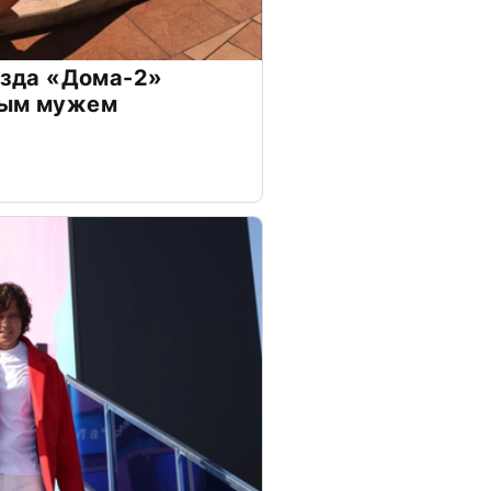
везда «Дома-2»
дым мужем