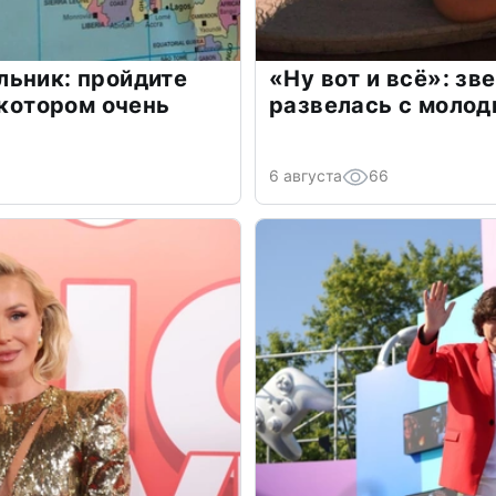
льник: пройдите
«Ну вот и всё»: з
 котором очень
развелась с моло
6 августа
66