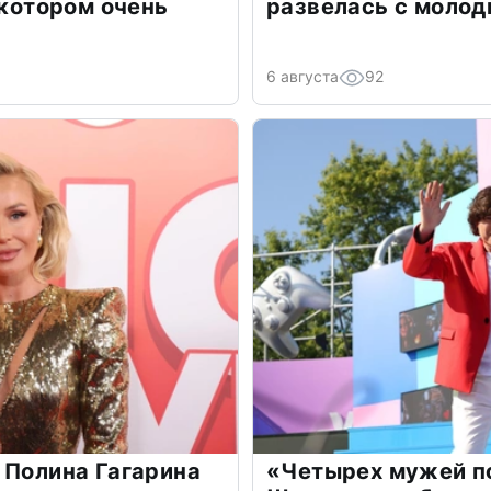
 котором очень
развелась с моло
6 августа
92
 Полина Гагарина
«Четырех мужей п