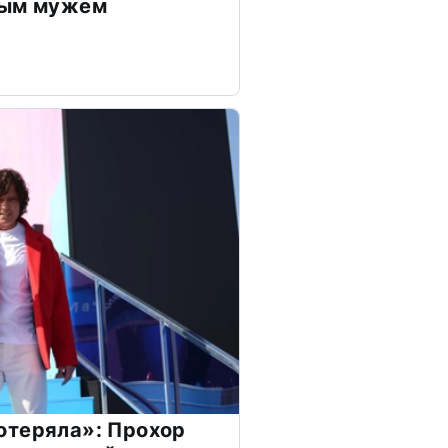
дым мужем
отеряла»: Прохор