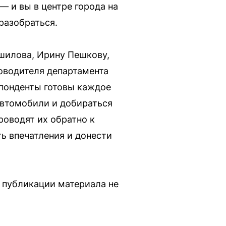
— и вы в центре города на
разобраться.
шилова, Ирину Пешкову,
оводителя департамента
спонденты готовы каждое
 автомобили и добираться
оводят их обратно к
ь впечатления и донести
 публикации материала не