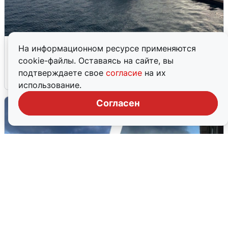
В Сочи сняли угрозу атаки БПЛА,
На информационном ресурсе применяются
аэропорт закрыт
cookie-файлы. Оставаясь на сайте, вы
подтверждаете свое
согласие
на их
6 августа
0
использование.
Согласен