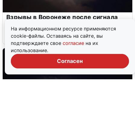
Взрывы в Воронеже после сигнала
тревоги
На информационном ресурсе применяются
cookie-файлы. Оставаясь на сайте, вы
5 августа
0
подтверждаете свое
согласие
на их
использование.
Согласен