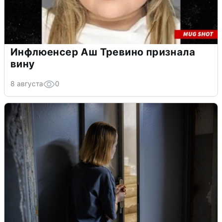
Инфлюенсер Аш Тревино признала
вину
8 августа
0