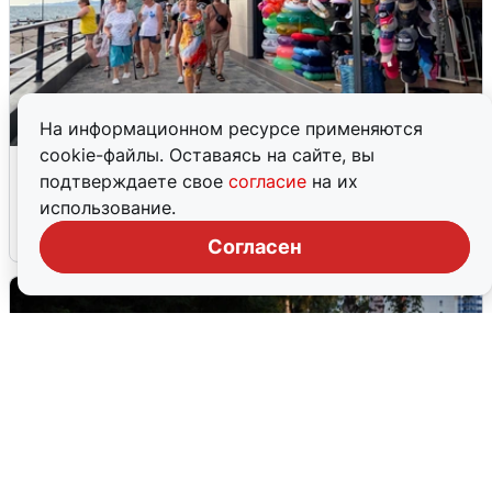
На информационном ресурсе применяются
cookie-файлы. Оставаясь на сайте, вы
В Сочи объявили угрозу атаки БПЛА и
подтверждаете свое
согласие
на их
закрыли пляжи
использование.
6 августа
0
Согласен