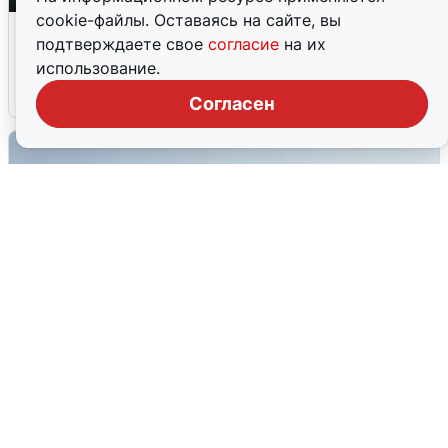
cookie-файлы. Оставаясь на сайте, вы
Ночная атака БПЛА на Ярославль:
подтверждаете свое
согласие
на их
попадания и последствия
использование.
6 августа
0
Согласен
Сирены в Сочи: новая угроза БПЛА