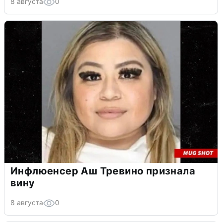
8 августа
0
Инфлюенсер Аш Тревино признала
вину
8 августа
0