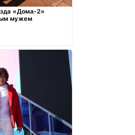
везда «Дома-2»
дым мужем