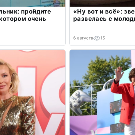
льник: пройдите
«Ну вот и всё»: з
 котором очень
развелась с моло
6 августа
15