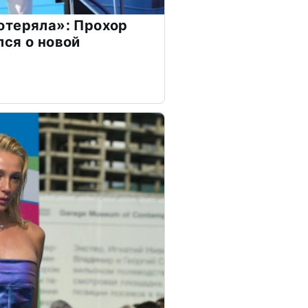
отеряла»: Прохор
ся о новой