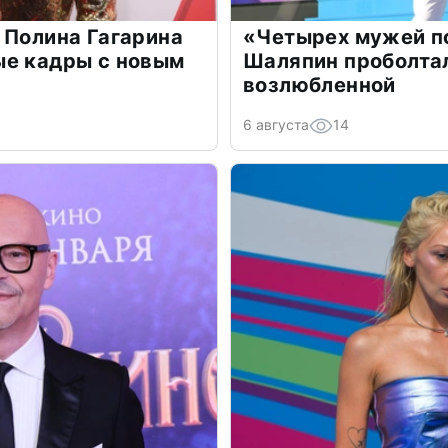
 Полина Гагарина
«Четырех мужей п
ые кадры с новым
Шаляпин проболтал
возлюбленной
6 августа
14