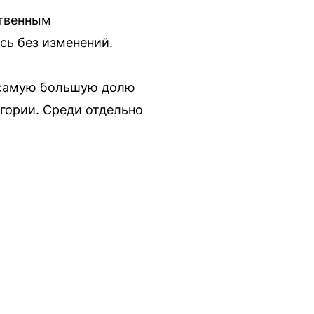
ственным
сь без изменений.
у самую большую долю
егории. Среди отдельно