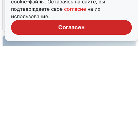
cookie-файлы. Оставаясь на сайте, вы
Ночная атака БПЛА на Ярославль:
подтверждаете свое
согласие
на их
попадания и последствия
использование.
6 августа
0
Согласен
Сирены в Сочи: новая угроза БПЛА