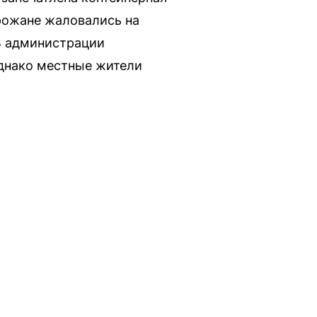
орожане жаловались на
 В администрации
однако местные жители