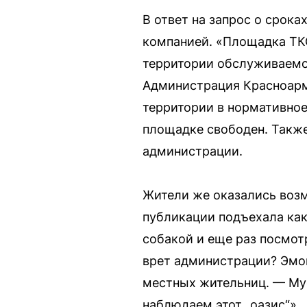
В ответ на запрос о срок
компанией. «Площадка ТКО
территории обслуживаемой
Администрация Красноарм
территории в нормативное
площадке свободен. Также
администрации.
Жители же оказались возм
публикации подъехала как
собакой и еще раз посмотр
врет администрации? Эмоц
местных жительниц. — Мус
наблюдаем этот „оазис“».