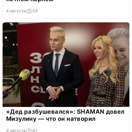
4 августа
58
«Дед разбушевался»: SHAMAN довел
Мизулину — что он натворил
4 августа
87