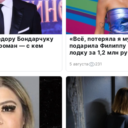
едору Бондарчуку
«Всё, потеряла я 
роман — с кем
подарила Филиппу
лодку за 1,2 млн р
5 августа
231