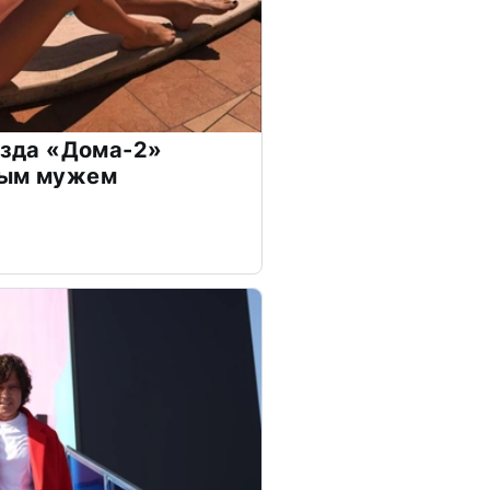
везда «Дома-2»
дым мужем