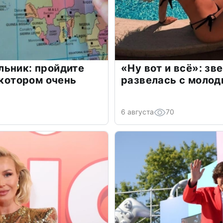
льник: пройдите
«Ну вот и всё»: з
 котором очень
развелась с моло
6 августа
70