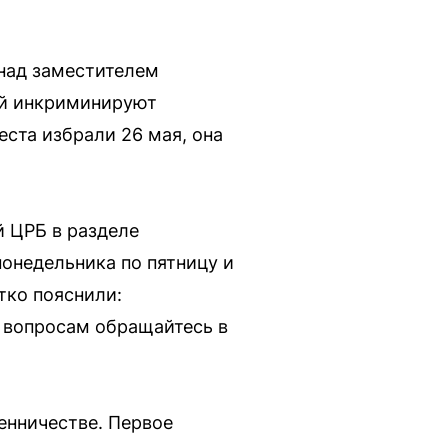
над заместителем
Ей инкриминируют
еста избрали 26 мая, она
й ЦРБ в разделе
онедельника по пятницу и
тко пояснили:
м вопросам обращайтесь в
енничестве. Первое