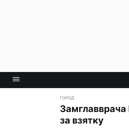
ГОРОД
Замглавврача 
за взятку