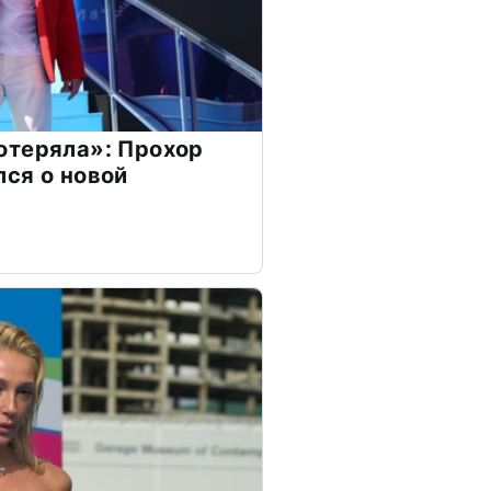
отеряла»: Прохор
ся о новой