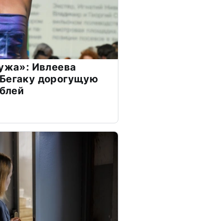
мужа»: Ивлеева
 Бегаку дорогущую
ублей