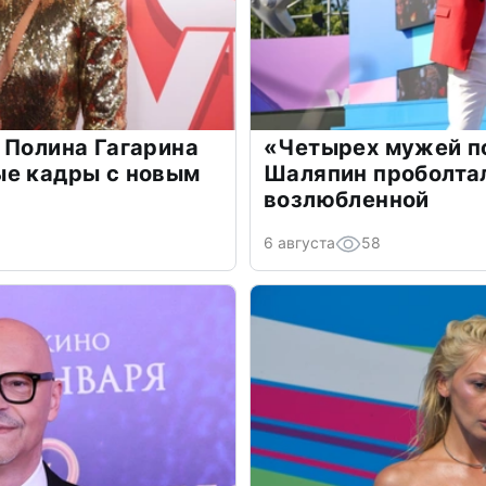
 Полина Гагарина
«Четырех мужей п
ые кадры с новым
Шаляпин проболтал
возлюбленной
6 августа
58