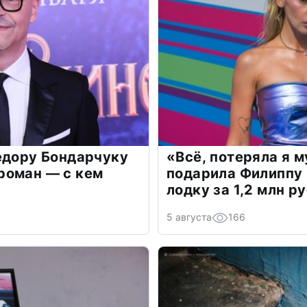
едору Бондарчуку
«Всё, потеряла я 
роман — с кем
подарила Филиппу
лодку за 1,2 млн р
5 августа
166