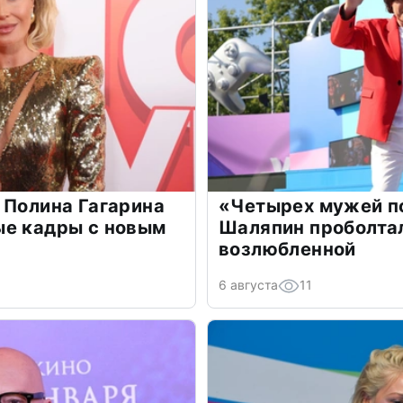
 Полина Гагарина
«Четырех мужей п
ые кадры с новым
Шаляпин проболтал
возлюбленной
6 августа
11