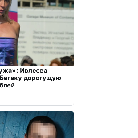
мужа»: Ивлеева
 Бегаку дорогущую
ублей