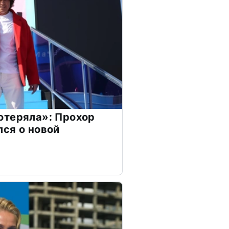
отеряла»: Прохор
ся о новой