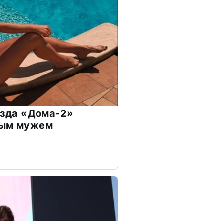
везда «Дома-2»
дым мужем