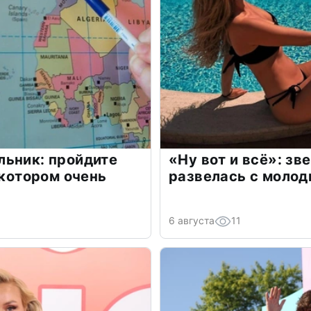
льник: пройдите
«Ну вот и всё»: з
 котором очень
развелась с моло
6 августа
11