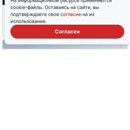
На информационном ресурсе применяются
cookie-файлы. Оставаясь на сайте, вы
Ночная атака БПЛА на Ярославль:
подтверждаете свое
согласие
на их
попадания и последствия
использование.
6 августа
0
Согласен
Сирены в Сочи: новая угроза БПЛА