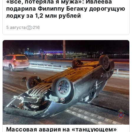
«Всё, потеряла я мужа»: Ивлеева
подарила Филиппу Бегаку дорогущую
лодку за 1,2 млн рублей
5 августа
216
Массовая авария на «танцующем»