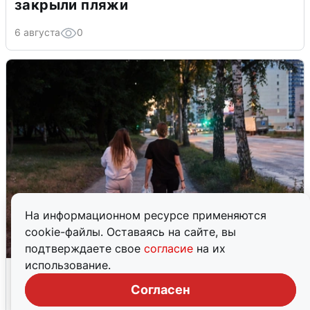
закрыли пляжи
6 августа
0
На информационном ресурсе применяются
cookie-файлы. Оставаясь на сайте, вы
подтверждаете свое
согласие
на их
использование.
Опубликована карта отключений
воды в Воронеже
Согласен