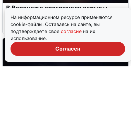
В Воронеже прогремели взрывы
после сигнала тревоги
На информационном ресурсе применяются
cookie-файлы. Оставаясь на сайте, вы
5 августа
0
подтверждаете свое
согласие
на их
использование.
Согласен
Взрывы в Воронеже после сигнала