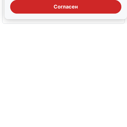
воды в Воронеже
Согласен
6 августа
0
В Сочи сняли угрозу атаки БПЛА,
аэропорт закрыт