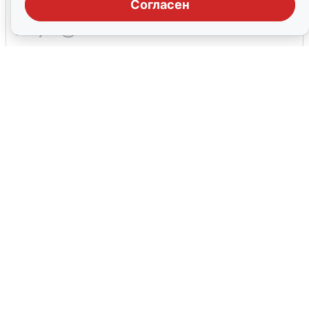
ракетной опасности
Согласен
6 августа
0
Ракетная опасность в Свердловской
области: что известно