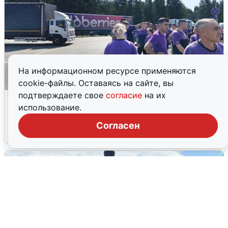
На информационном ресурсе применяются
cookie-файлы. Оставаясь на сайте, вы
подтверждаете свое
согласие
на их
Склад Wildberries в Екатеринбурге
использование.
эвакуировали из-за БПЛА
Согласен
5 августа
0