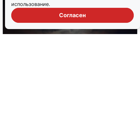
использование.
Согласен
В Воронеже прогремели взрывы
после сигнала тревоги
5 августа
0