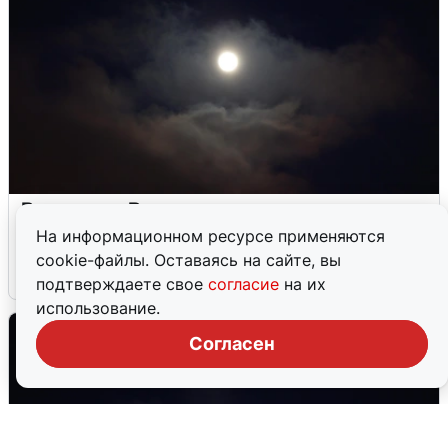
Взрывы в Воронеже после сигнала
тревоги
На информационном ресурсе применяются
cookie-файлы. Оставаясь на сайте, вы
5 августа
0
подтверждаете свое
согласие
на их
использование.
Согласен