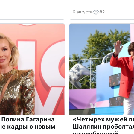
6 августа
82
 Полина Гагарина
«Четырех мужей п
ые кадры с новым
Шаляпин проболтал
возлюбленной