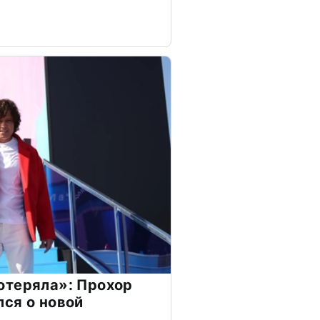
отеряла»: Прохор
ся о новой