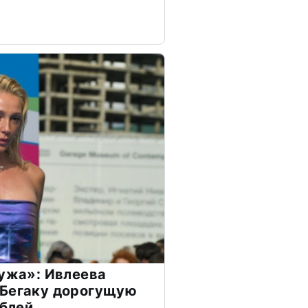
мужа»: Ивлеева
 Бегаку дорогущую
ублей