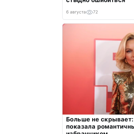
стыдно ошибиться
6 августа
72
Больше не скрывает:
показала романтичн
избранником