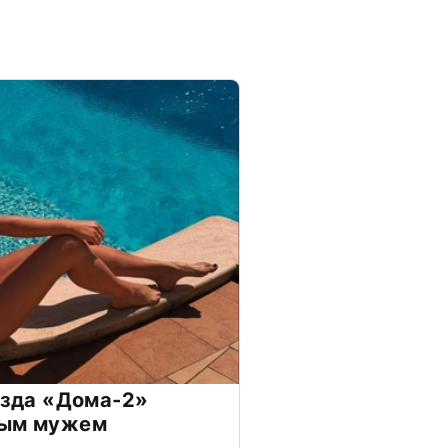
везда «Дома-2»
дым мужем