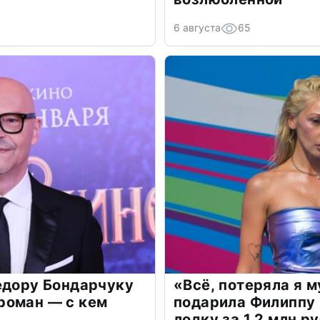
6 августа
65
едору Бондарчуку
«Всё, потеряла я 
роман — с кем
подарила Филиппу
лодку за 1,2 млн р