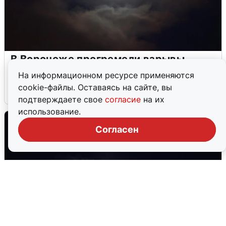
В Воронеже прогремели взрывы
после сигнала тревоги
На информационном ресурсе применяются
cookie-файлы. Оставаясь на сайте, вы
5 августа
0
подтверждаете свое
согласие
на их
использование.
Согласен