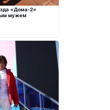
везда «Дома-2»
дым мужем