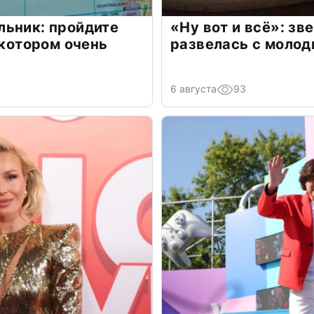
льник: пройдите
«Ну вот и всё»: з
 котором очень
развелась с моло
6 августа
93