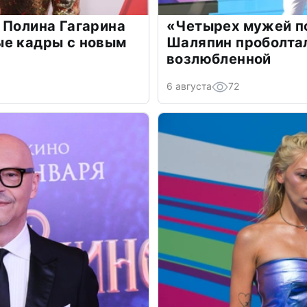
 Полина Гагарина
«Четырех мужей п
ые кадры с новым
Шаляпин проболтал
возлюбленной
6 августа
72