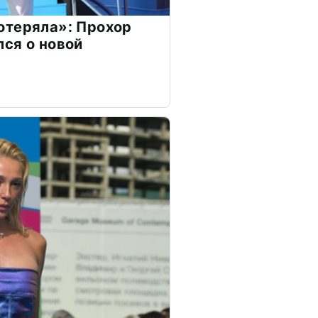
отеряла»: Прохор
ся о новой