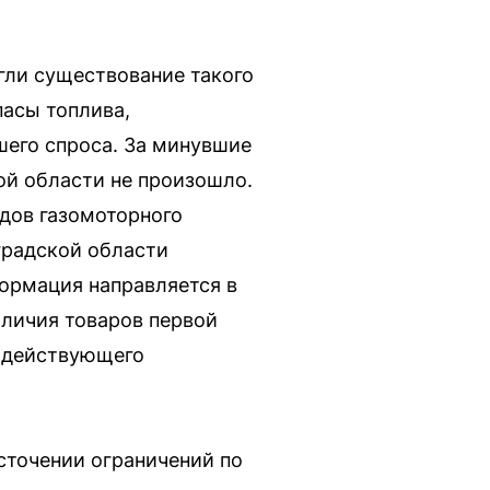
гли существование такого
пасы топлива,
шего спроса. За минувшие
ой области не произошло.
дов газомоторного
градской области
формация направляется в
аличия товаров первой
х действующего
сточении ограничений по