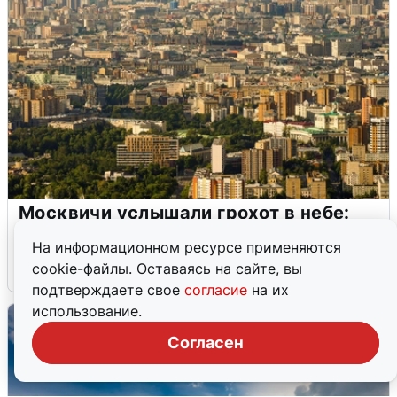
Москвичи услышали грохот в небе:
подробности
На информационном ресурсе применяются
cookie-файлы. Оставаясь на сайте, вы
7 августа
0
подтверждаете свое
согласие
на их
использование.
Согласен