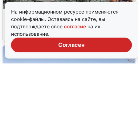
На информационном ресурсе применяются
Жители и туристы Сочи рассказали
cookie-файлы. Оставаясь на сайте, вы
об атаке БПЛА 5 августа
подтверждаете свое
согласие
на их
использование.
5 августа
0
Согласен