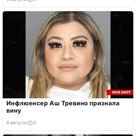
Инфлюенсер Аш Тревино признала
вину
8 августа
0