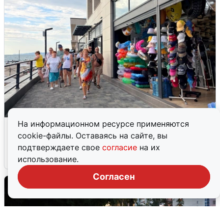
На информационном ресурсе применяются
В Сочи объявили угрозу атаки БПЛА и
cookie-файлы. Оставаясь на сайте, вы
закрыли пляжи
подтверждаете свое
согласие
на их
6 августа
0
использование.
Согласен