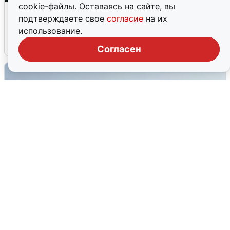
cookie-файлы. Оставаясь на сайте, вы
Ночная атака БПЛА на Ярославль:
подтверждаете свое
согласие
на их
попадания и последствия
использование.
6 августа
0
Согласен
Сирены в Сочи: новая угроза БПЛА