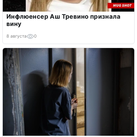
Инфлюенсер Аш Тревино признала
вину
8 августа
0