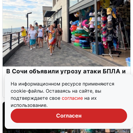
В Сочи объявили угрозу атаки БПЛА и
закрыли пляжи
На информационном ресурсе применяются
6 августа
0
cookie-файлы. Оставаясь на сайте, вы
подтверждаете свое
согласие
на их
использование.
Согласен