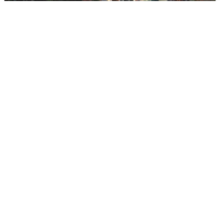
Опубликована карта отключений
воды в Воронеже
6 августа
0