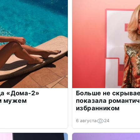
зда «Дома-2»
Больше не скрывае
м мужем
показала романти
избранником
6 августа
24