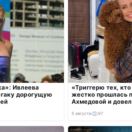
жа»: Ивлеева
«Триггерю тех, кто
егаку дорогущую
жестко прошлась п
лей
Ахмедовой и довел
5 августа
97