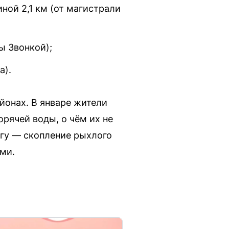
ой 2,1 км (от магистрали
ы Звонкой);
а).
йонах. В январе жители
орячей воды, о чём их не
гу — скопление рыхлого
ми.