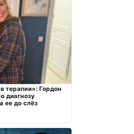
 в терапии»: Гордон
о диагнозу
а ее до слёз