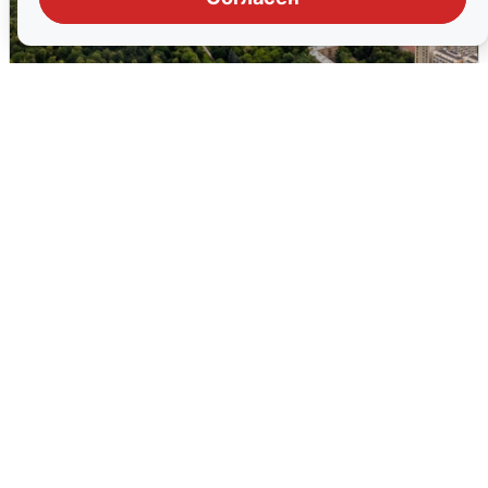
Москвичи услышали грохот, похожий
на взрыв
7 августа
0