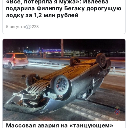
«Всё, потеряла я мужа»: Ивлеева
подарила Филиппу Бегаку дорогущую
лодку за 1,2 млн рублей
5 августа
228
Массовая авария на «танцующем»