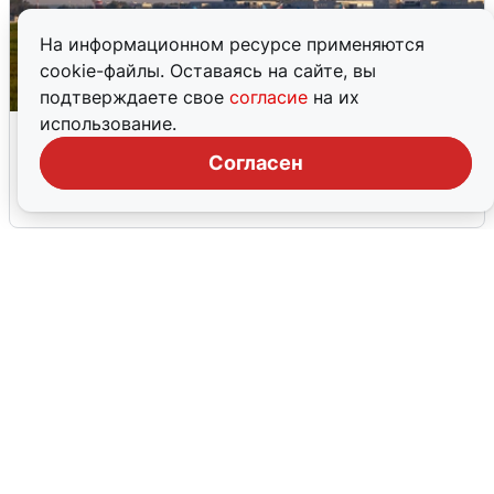
На информационном ресурсе применяются
cookie-файлы. Оставаясь на сайте, вы
подтверждаете свое
согласие
на их
использование.
Кольцово закрыли после сигнала
ракетной опасности
Согласен
6 августа
0