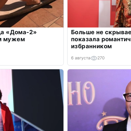
зда «Дома-2»
Больше не скрывае
м мужем
показала романти
избранником
6 августа
270