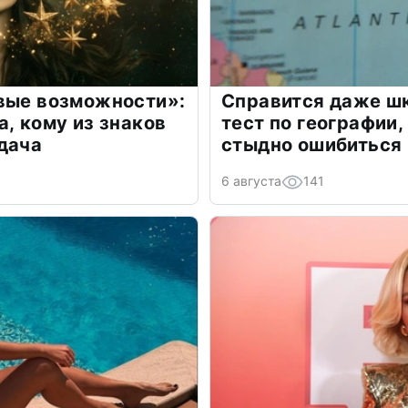
овые возможности»:
Справится даже шк
а, кому из знаков
тест по географии,
дача
стыдно ошибиться
6 августа
141