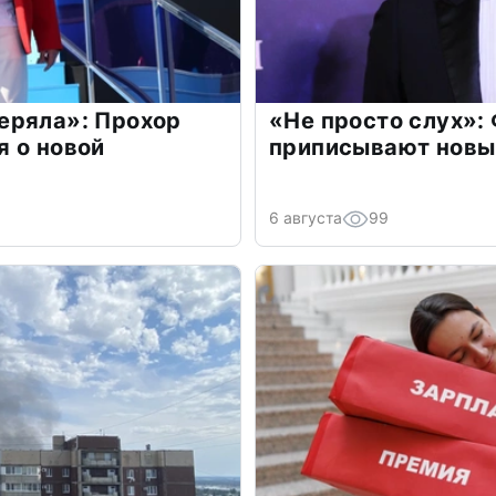
еряла»: Прохор
«Не просто слух»:
 о новой
приписывают новы
6 августа
99