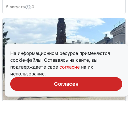
5 августа
0
На информационном ресурсе применяются
cookie-файлы. Оставаясь на сайте, вы
подтверждаете свое
согласие
на их
использование.
Согласен
У соседей пожар и сбои: что было при
режиме БПЛА в Прикамье
5 августа
0