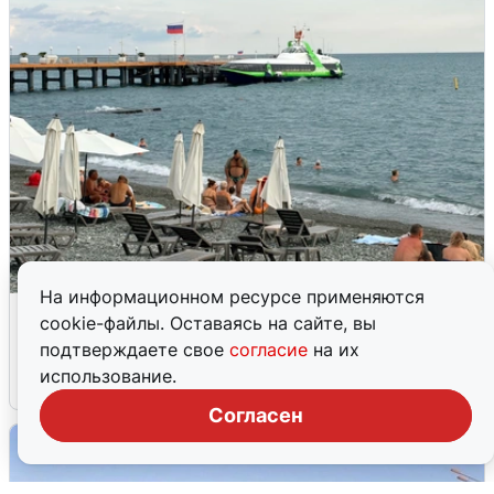
На информационном ресурсе применяются
Жители и туристы Сочи рассказали
cookie-файлы. Оставаясь на сайте, вы
об атаке БПЛА 5 августа
подтверждаете свое
согласие
на их
использование.
5 августа
0
Согласен