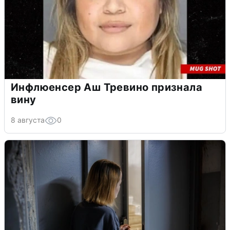
Инфлюенсер Аш Тревино признала
вину
8 августа
0