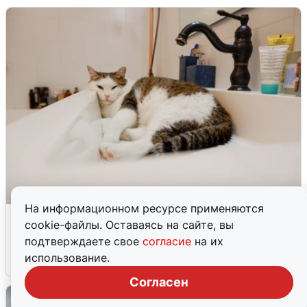
На информационном ресурсе применяются
Екатеринбуржцам объяснили, когда
cookie-файлы. Оставаясь на сайте, вы
вернут воду
подтверждаете свое
согласие
на их
использование.
8 августа
0
Согласен