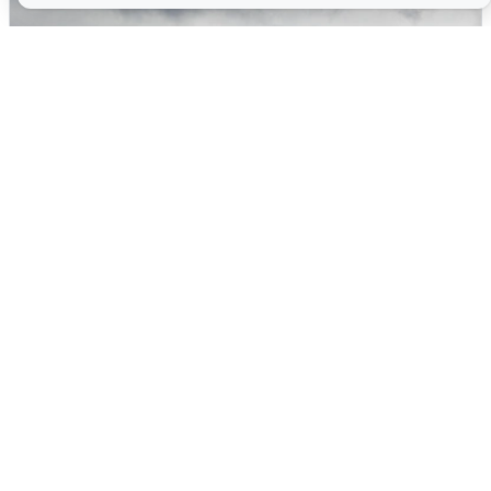
Ночная атака БПЛА на Самарскую
область: хронология
8 августа
0