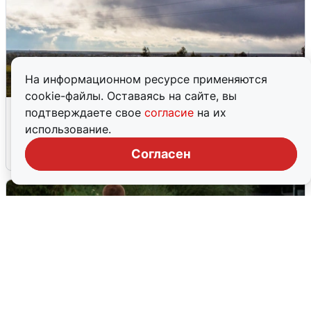
На информационном ресурсе применяются
cookie-файлы. Оставаясь на сайте, вы
Над ХМАО впервые сбили
подтверждаете свое
согласие
на их
беспилотники
использование.
Согласен
3 августа
0